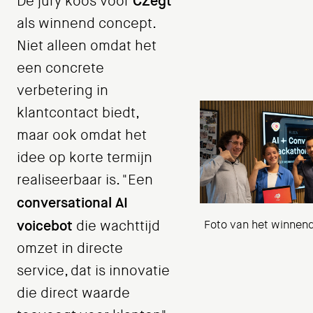
CZegt
De jury koos voor
als winnend concept.
Niet alleen omdat het
een concrete
verbetering in
klantcontact biedt,
maar ook omdat het
idee op korte termijn
realiseerbaar is. "Een
conversational AI
voicebot
die wachttijd
Foto van het winnen
omzet in directe
service, dat is innovatie
die direct waarde