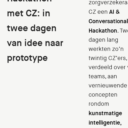
zorgverzekera
met CZ: in
AI &
CZ een
Conversational
twee dagen
Hackathon
. T
dagen lang
van idee naar
werkten zo’n
prototype
twintig CZ’ers,
verdeeld over 
teams, aan
vernieuwende
concepten
rondom
kunstmatige
intelligentie,