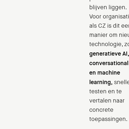
blijven liggen.
Voor organisat
als CZ is dit e
manier om ni
technologie, z
generatieve AI,
conversational
en machine
learning,
snelle
testen en te
vertalen naar
concrete
toepassingen.