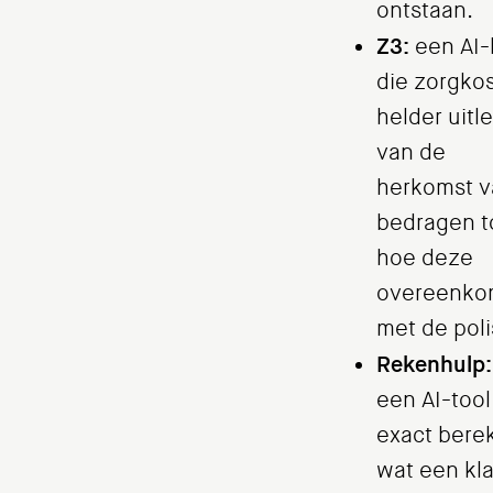
ontstaan.
Z3:
een AI-
die zorgko
helder uitle
van de
herkomst v
bedragen t
hoe deze
overeenk
met de poli
Rekenhulp:
een AI-tool
exact bere
wat een kl