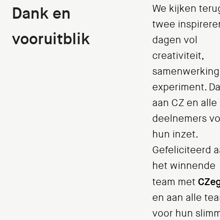
We kijken teru
Dank en
twee inspirer
vooruitblik
dagen vol
creativiteit,
samenwerking
experiment. D
aan CZ en alle
deelnemers vo
hun inzet.
Gefeliciteerd 
het winnende
CZeg
team met
en aan alle te
voor hun slim