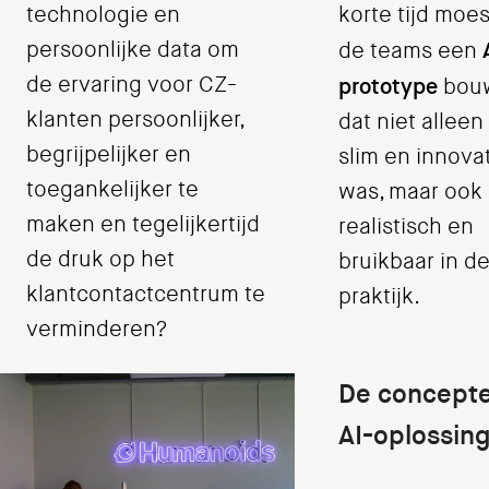
technologie en
korte tijd moe
persoonlijke data om
de teams een
de ervaring voor CZ-
prototype
bou
klanten persoonlijker,
dat niet alleen
begrijpelijker en
slim en innovat
toegankelijker te
was, maar ook
maken en tegelijkertijd
realistisch en
de druk op het
bruikbaar in d
klantcontactcentrum te
praktijk.
verminderen?
De concepte
AI-oplossin