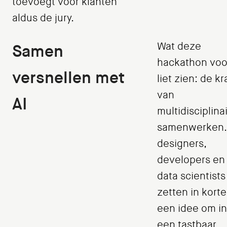
toevoegt voor klanten"
aldus de jury.
Wat deze
Samen
hackathon voo
versnellen met
liet zien: de k
van
AI
multidisciplinai
samenwerken.
designers,
developers en
data scientists
zetten in korte 
een idee om in
een tastbaar