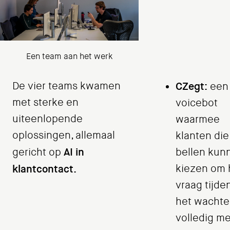
Een team aan het werk
De vier teams kwamen
CZegt:
een
met sterke en
voicebot
uiteenlopende
waarmee
oplossingen, allemaal
klanten die
AI in
gericht op
bellen kun
klantcontact.
kiezen om
vraag tijde
het wacht
volledig me