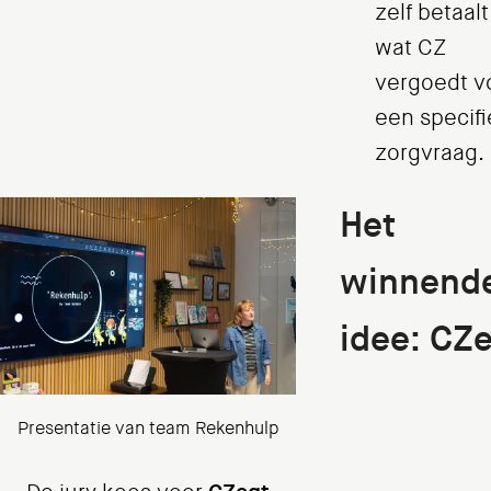
zelf betaal
wat CZ
vergoedt v
een specif
zorgvraag.
Het
winnend
idee: CZ
Presentatie van team Rekenhulp