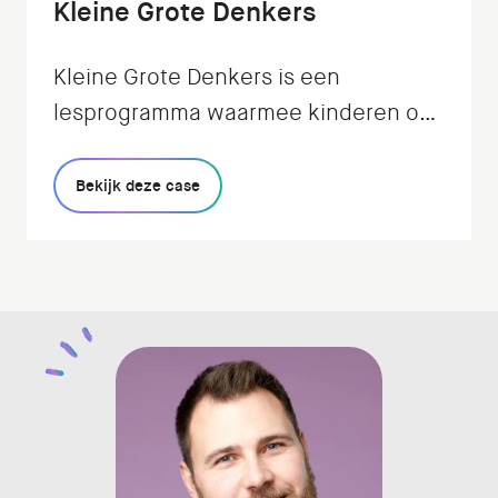
Kleine Grote Denkers
Kleine Grote Denkers is een
lesprogramma waarmee kinderen op
een speelse en interactieve manier
leren filosoferen: de
Bekijk deze case
Verwondermethode. Wij realiseerden
de app voor in de klas.