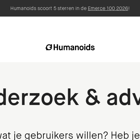
Humanoids scoort 5 sterren in de
Emerce 100 2026
!
derzoek & adv
at je gebruikers willen? Heb je