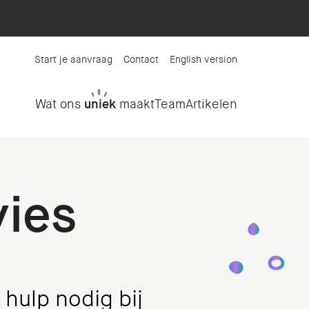
Start je aanvraag
Contact
English version
Wat ons
uniek
maakt
Team
Artikelen
ies
 hulp nodig bij