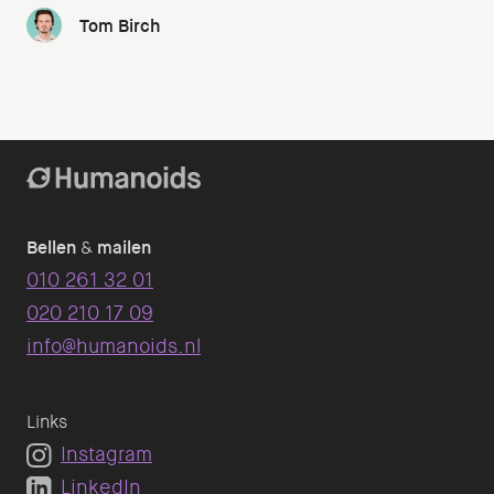
Tom Birch
Bellen
&
mailen
010 261 32 01
020 210 17 09
info@humanoids.nl
Links
Instagram
LinkedIn