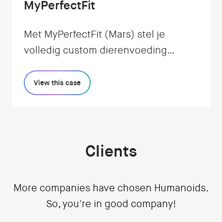
MyPerfectFit
Met MyPerfectFit (Mars) stel je
volledig custom dierenvoeding
samen op basis van de
eigenschappen en behoeften van
View this case
jouw huisdier.
Clients
More companies have chosen Humanoids.
So, you're in good company!