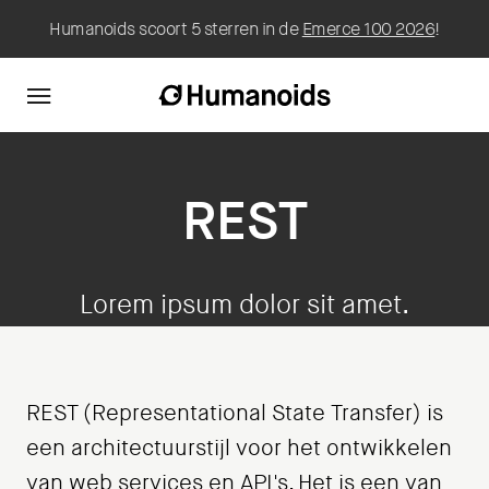
Humanoids scoort 5 sterren in de
Emerce 100 2026
!
REST
Lorem ipsum dolor sit amet.
REST (Representational State Transfer) is
een architectuurstijl voor het ontwikkelen
van web services en API's. Het is een van