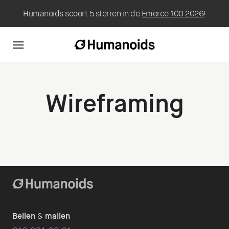
Humanoids scoort 5 sterren in de
Emerce 100 2026
!
Wireframing
Bellen
&
mailen