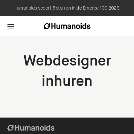
Humanoids scoort 5 sterren in de
Emerce 100 2026
!
Webdesigner
inhuren