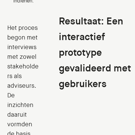
indienen.
Resultaat: Een
Het proces
interactief
begon met
interviews
prototype
met zowel
gevalideerd met
stakeholde
rs als
gebruikers
adviseurs.
De
inzichten
daaruit
vormden
de basis