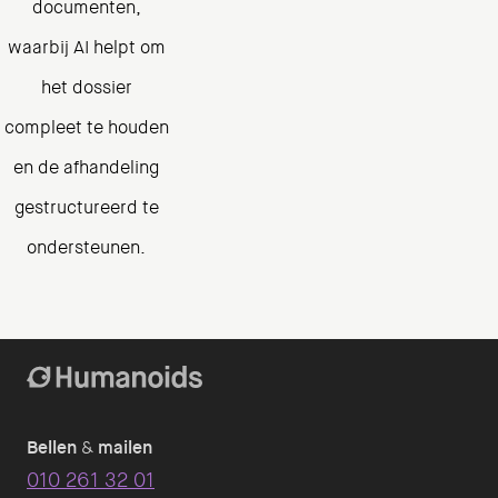
documenten,
waarbij AI helpt om
het dossier
compleet te houden
en de afhandeling
gestructureerd te
ondersteunen.
Bellen
&
mailen
010 261 32 01