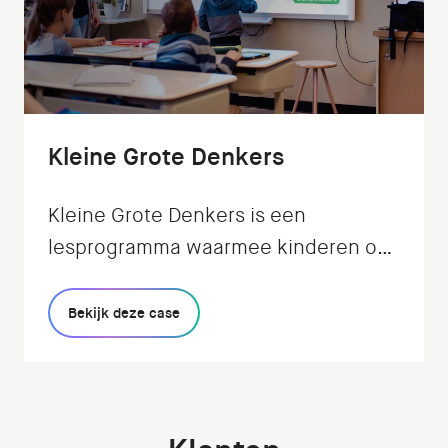
Kleine Grote Denkers
Kleine Grote Denkers is een
lesprogramma waarmee kinderen op
een speelse en interactieve manier
leren filosoferen: de
Bekijk deze case
Verwondermethode. Wij realiseerden
de app voor in de klas.