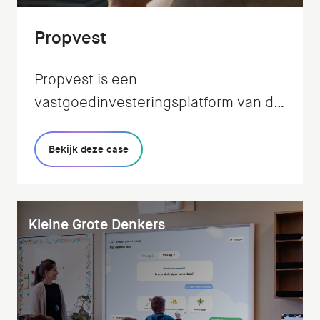
Propvest
Propvest is een
vastgoedinvesteringsplatform van de
fintech Exporo. Het platform maakt
het mogelijk om eenvoudig online
Bekijk deze case
kleine bedragen te beleggen in
vastgoed. Zelfstandig of met een
spaarplan.
Kleine Grote Denkers