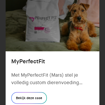
MyPerfectFit
Met MyPerfectFit (Mars) stel je
volledig custom dierenvoeding
samen op basis van de
eigenschappen en behoeften van
Bekijk deze case