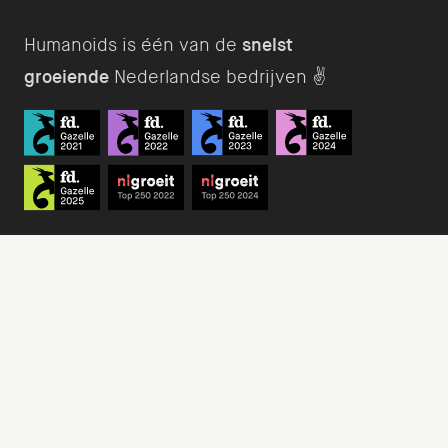
Humanoids is één van de
snelst
groeiende
Nederlandse bedrijven ✌️