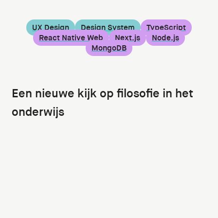
UX Design
Design System
TypeScript
React Native Web
Next.js
Node.js
MongoDB
Een nieuwe kijk op filosofie in het
onderwijs