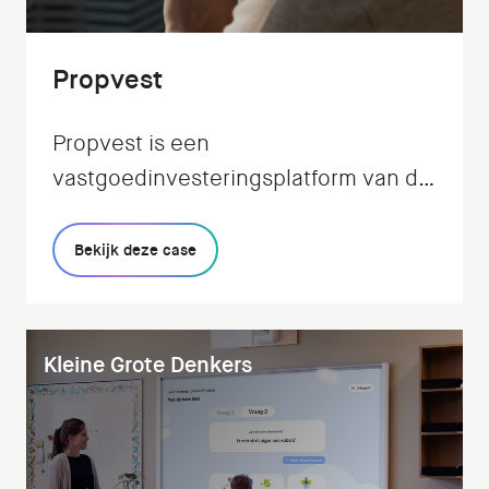
Propvest
Propvest is een
vastgoedinvesteringsplatform van de
fintech Exporo. Het platform maakt
het mogelijk om eenvoudig online
Bekijk deze case
kleine bedragen te beleggen in
vastgoed. Zelfstandig of met een
spaarplan.
Kleine Grote Denkers