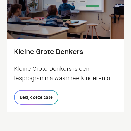
Kleine Grote Denkers
Kleine Grote Denkers is een
lesprogramma waarmee kinderen op
een speelse en interactieve manier
leren filosoferen: de
Bekijk deze case
Verwondermethode. Wij realiseerden
de app voor in de klas.