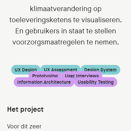
klimaatverandering op
toeleveringsketens te visualiseren.
En gebruikers in staat te stellen
voorzorgsmaatregelen te nemen.
UX Design
UX Assessment
Design System
Prototyping
User Interviews
Information Architecture
Usability Testing
Het project
Voor dit zeer