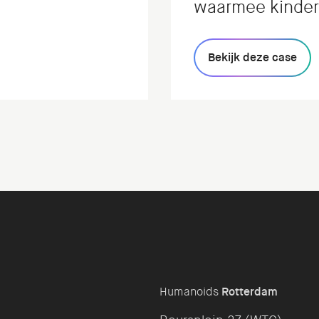
waarmee kinder
interactieve man
Bekijk deze case
Verwondermetho
voor in de klas.
Humanoids
Rotterdam