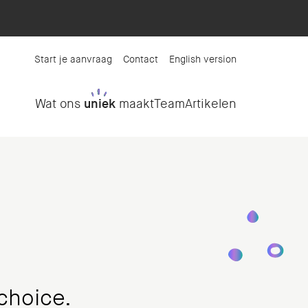
Start je aanvraag
Contact
English version
Wat ons
uniek
maakt
Team
Artikelen
choice.