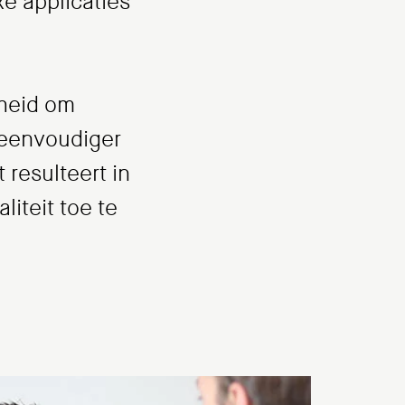
e applicaties
kheid om
 eenvoudiger
 resulteert in
iteit toe te