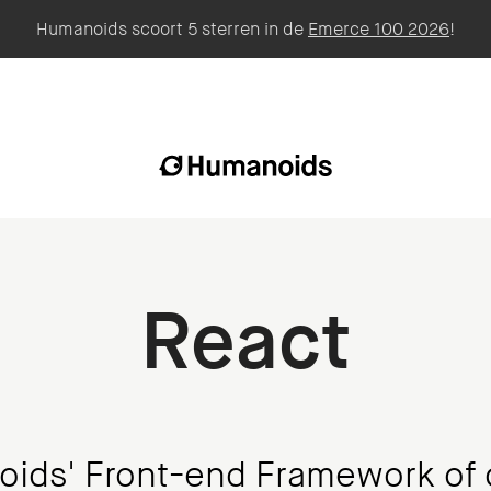
Humanoids scoort 5 sterren in de
Emerce 100 2026
!
React
ids' Front-end Framework of 