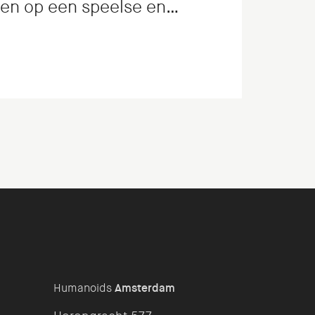
en op een speelse en
ier leren filosoferen: de
de. Wij realiseerden de app
Humanoids
Amsterdam