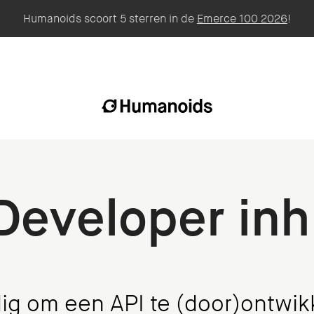
Humanoids scoort 5 sterren in de
Emerce 100 2026
!
Developer in
g om een API te (door)ontwik