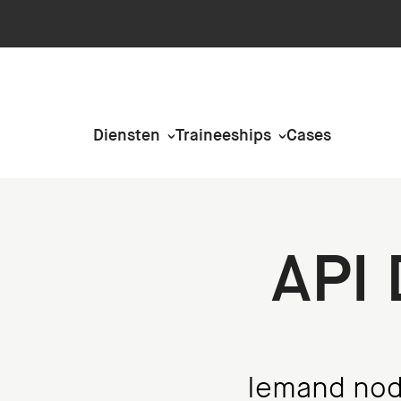
Diensten
Traineeships
Cases
API 
Iemand nodi