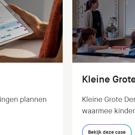
Kleine Grot
ingen plannen
Kleine Grote De
waarmee kinder
interactieve man
Bekijk deze case
Verwondermetho