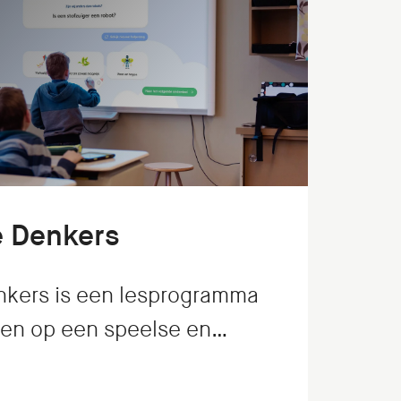
e Denkers
nkers is een lesprogramma
en op een speelse en
ier leren filosoferen: de
de. Wij realiseerden de app