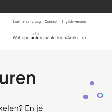
Start je aanvraag
Contact
English version
Wat ons
uniek
maakt
Team
Artikelen
huren
kelen? En je