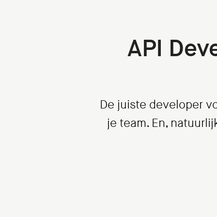
API Dev
De juiste developer vo
je team. En, natuurl