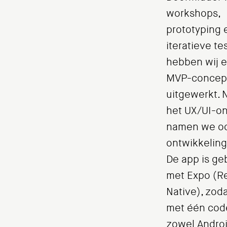
workshops,
prototyping 
iteratieve te
hebben wij 
MVP-concep
uitgewerkt. 
het UX/UI-o
namen we o
ontwikkeling
De app is g
met Expo (R
Native), zod
met één cod
zowel Androi