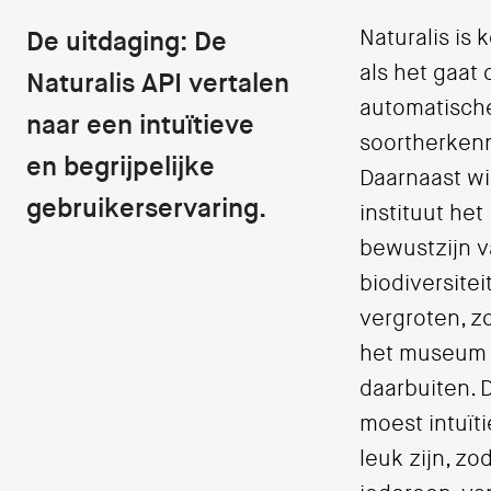
De uitdaging: De
Naturalis is 
als het gaat
Naturalis API vertalen
automatisch
naar een intuïtieve
soortherkenn
en begrijpelijke
Daarnaast wi
gebruikerservaring.
instituut het
bewustzijn 
biodiversitei
vergroten, z
het museum 
daarbuiten. 
moest intuïti
leuk zijn, zo