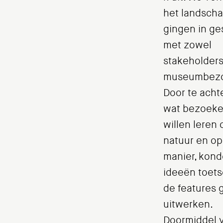
het landsch
gingen in ge
met zowel
stakeholders
museumbezo
Door te acht
wat bezoeke
willen leren 
natuur en op
manier, kon
ideeën toet
de features 
uitwerken.
Doormiddel 