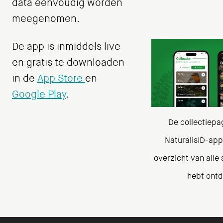
data eenvoudig worden
meegenomen.
De app is inmiddels live
en gratis te downloaden
in de
App Store
en
Google Play
.
De collectiepa
NaturalisID-app
overzicht van alle 
hebt ontd