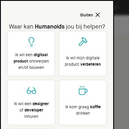
Humanoids scoort 5 sterren in de
Emerce 100 2026
!
Sluiten
Humanoids
Waar kan
jou bij helpen?
UX Researcher
Ik wil een
digitaal
Ik wil mijn digitale
product
ontwerpen
product
verbeteren
en/of bouwen
inhuren
Iemand nodig voor top-notch
Ik wil een
designer
Ik kom graag
koffie
gebruikersonderzoek? Van
of
developer
drinken
inhuren
kwalitatief tot kwantitatief