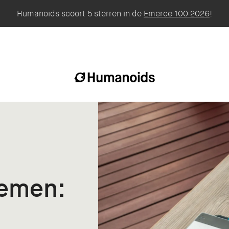
Humanoids scoort 5 sterren in de
Emerce 100 2026
!
lemen: