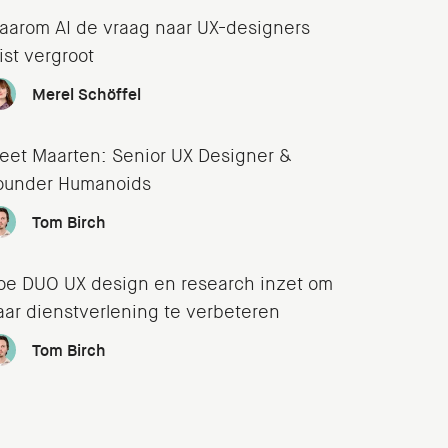
aarom AI de vraag naar UX-designers
ist vergroot
Merel Schöffel
eet Maarten: Senior UX Designer &
ounder Humanoids
Tom Birch
oe DUO UX design en research inzet om
aar dienstverlening te verbeteren
Tom Birch