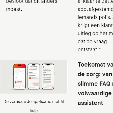
besloot dat dit anders
al klaar te zett
moest.
app, afgestem
iemands polis.
krijgt een klant
uitleg op het 
dat de vraag
ontstaat.”
Toekomst van
de zorg: van
slimme FAQ 
volwaardige
assistent
De vernieuwde applicatie met AI
hulp