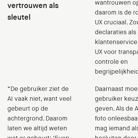
wantrouwen op.
vertrouwen als
daarom is de r
sleutel
UX cruciaal. Zo
declaraties als
klantenservice
UX voor transpa
controle en
begrijpelijkhei
“De gebruiker ziet de
Daarnaast moet
AI vaak niet, want veel
gebruiker keu
gebeurt op de
geven. Als de 
achtergrond. Daarom
foto onleesbaar
laten we altijd weten
mag iemand al