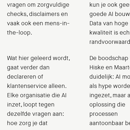
vragen om zorgvuldige
kun je ook gee
checks, disclaimers en
goede AI bouw
vaak ook een mens-in-
Data van hoge
the-loop.
kwaliteit is ec
randvoorwaard
Wat hier geleerd wordt,
De boodschap
gaat verder dan
Hiske en Maart
declareren of
duidelijk: AI m
klantenservice alleen.
als hype word
Elke organisatie die AI
ingezet, maar a
inzet, loopt tegen
oplossing die
dezelfde vragen aan:
processen
hoe zorg je dat
aantoonbaar b