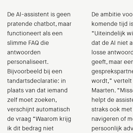
De AI-assistent is geen
De ambitie voo
pratende chatbot, maar
komende tijd is
functioneert als een
“Uiteindelijk w
slimme FAQ die
dat de AI niet 
antwoorden
losse antwoor
personaliseert.
geeft, maar ee
Bijvoorbeeld bij een
gesprekspartn
tandartsdeclaratie: in
wordt,” vertelt
plaats van dat iemand
Maarten. “Miss
zelf moet zoeken,
helpt de assist
verschijnt automatisch
straks ook met
de vraag “Waarom krijg
navigeren of m
ik dit bedrag niet
persoonlijk adv