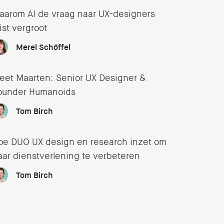
aarom AI de vraag naar UX-designers
ist vergroot
Merel Schöffel
eet Maarten: Senior UX Designer &
ounder Humanoids
Tom Birch
oe DUO UX design en research inzet om
aar dienstverlening te verbeteren
Tom Birch