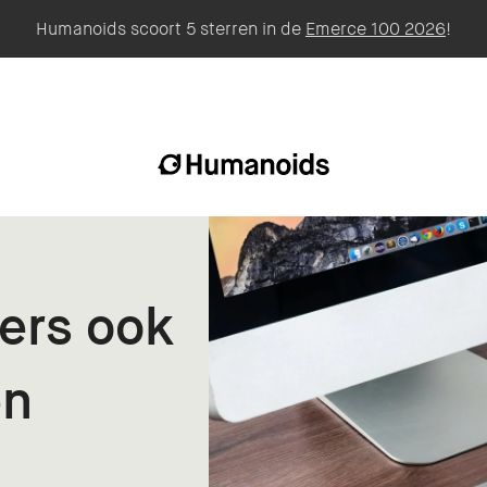
Humanoids scoort 5 sterren in de
Emerce 100 2026
!
ers ook
en